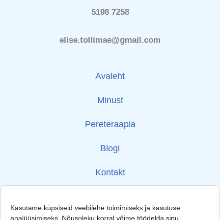
5198 7258
elise.tollimae@gmail.com
Avaleht
Minust
Pereteraapia
Blogi
Kontakt
Kasutame küpsiseid veebilehe toimimiseks ja kasutuse
analüüsimiseks. Nõusoleku korral võime töödelda sinu