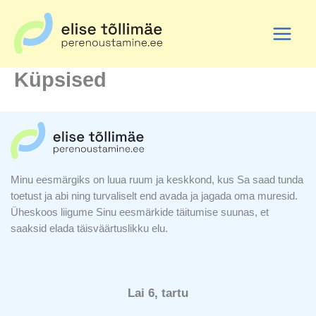
Skip
to
content
Küpsised
Minu eesmärgiks on luua ruum ja keskkond, kus Sa saad tunda
toetust ja abi ning turvaliselt end avada ja jagada oma muresid.
Üheskoos liigume Sinu eesmärkide täitumise suunas, et
saaksid elada täisväärtuslikku elu.
Lai 6, tartu